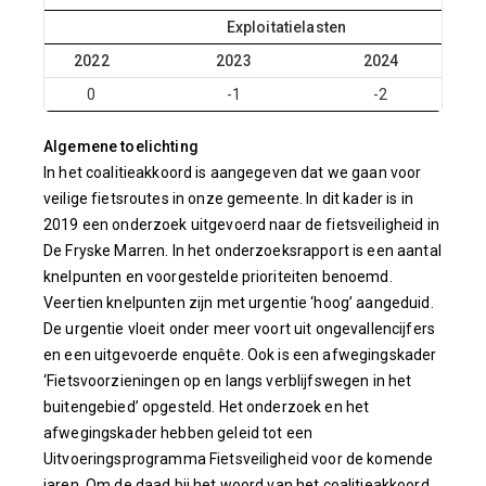
Exploitatielasten
2022
2023
2024
20
0
-1
-2
-
Algemene toelichting
In het coalitieakkoord is aangegeven dat we gaan voor
veilige fietsroutes in onze gemeente. In dit kader is in
2019 een onderzoek uitgevoerd naar de fietsveiligheid in
De Fryske Marren. In het onderzoeksrapport is een aantal
knelpunten en voorgestelde prioriteiten benoemd.
Veertien knelpunten zijn met urgentie ‘hoog’ aangeduid.
De urgentie vloeit onder meer voort uit ongevallencijfers
en een uitgevoerde enquête. Ook is een afwegingskader
‘Fietsvoorzieningen op en langs verblijfswegen in het
buitengebied’ opgesteld. Het onderzoek en het
afwegingskader hebben geleid tot een
Uitvoeringsprogramma Fietsveiligheid voor de komende
jaren. Om de daad bij het woord van het coalitieakkoord