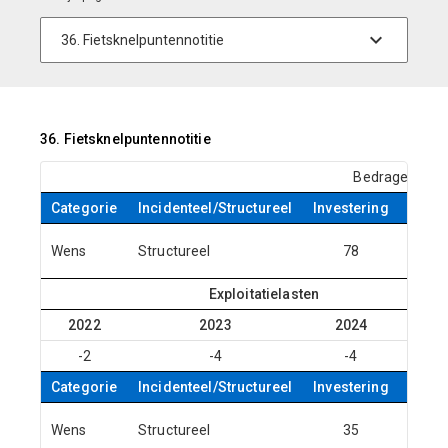
36. Fietsknelpuntennotitie
Bedragen x € 
Categorie
Incidenteel/Structureel
Investering
Statu
Niet
Wens
Structureel
78
honor
Exploitatielasten
2022
2023
2024
20
-2
-4
-4
-
Categorie
Incidenteel/Structureel
Investering
Statu
Niet
Wens
Structureel
35
honor