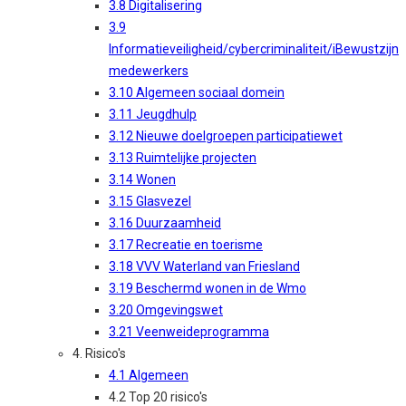
3.8 Digitalisering
3.9
Informatieveiligheid/cybercriminaliteit/iBewustzijn
medewerkers
3.10 Algemeen sociaal domein
3.11 Jeugdhulp
3.12 Nieuwe doelgroepen participatiewet
3.13 Ruimtelijke projecten
3.14 Wonen
3.15 Glasvezel
3.16 Duurzaamheid
3.17 Recreatie en toerisme
3.18 VVV Waterland van Friesland
3.19 Beschermd wonen in de Wmo
3.20 Omgevingswet
3.21 Veenweideprogramma
4. Risico's
4.1 Algemeen
4.2 Top 20 risico's