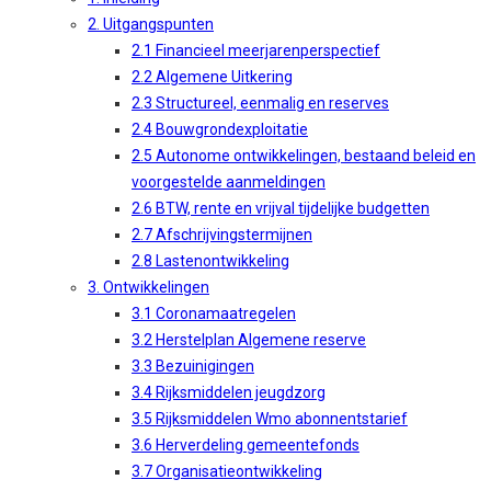
2. Uitgangspunten
2.1 Financieel meerjarenperspectief
2.2 Algemene Uitkering
2.3 Structureel, eenmalig en reserves
2.4 Bouwgrondexploitatie
2.5 Autonome ontwikkelingen, bestaand beleid en
voorgestelde aanmeldingen
2.6 BTW, rente en vrijval tijdelijke budgetten
2.7 Afschrijvingstermijnen
2.8 Lastenontwikkeling
3. Ontwikkelingen
3.1 Coronamaatregelen
3.2 Herstelplan Algemene reserve
3.3 Bezuinigingen
3.4 Rijksmiddelen jeugdzorg
3.5 Rijksmiddelen Wmo abonnentstarief
3.6 Herverdeling gemeentefonds
3.7 Organisatieontwikkeling