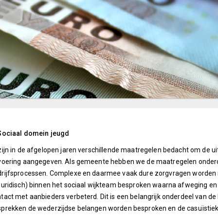
 Sociaal domein jeugd
zijn in de afgelopen jaren verschillende maatregelen bedacht om de 
voering aangegeven. Als gemeente hebben we de maatregelen onderd
rijfsprocessen. Complexe en daarmee vaak dure zorgvragen worden mul
juridisch) binnen het sociaal wijkteam besproken waarna afweging en 
tact met aanbieders verbeterd. Dit is een belangrijk onderdeel van 
prekken de wederzijdse belangen worden besproken en de casuïstie