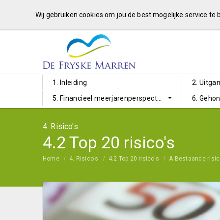
Wij gebruiken cookies om jou de best mogelijke service te
1. Inleiding
2. Uitga
5. Financieel meerjarenperspectief
6. Geho
4. Risico's
4.2 Top 20 risico's
Home
4. Risico's
4.2 Top 20 risico's
A Bestaande risic