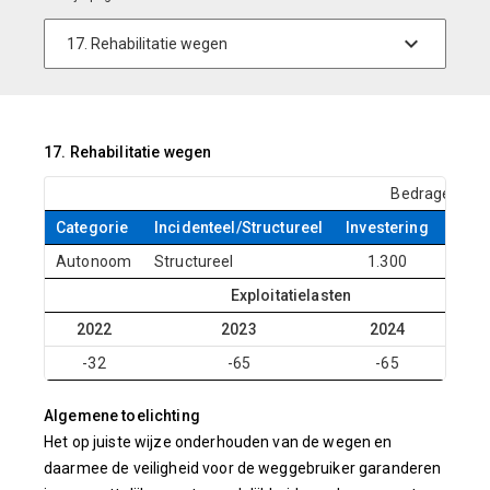
17. Rehabilitatie wegen
Bedragen x € 
Categorie
Incidenteel/Structureel
Investering
Statu
Autonoom
Structureel
1.300
Hono
Exploitatielasten
2022
2023
2024
20
-32
-65
-65
-
Algemene toelichting
Het op juiste wijze onderhouden van de wegen en
daarmee de veiligheid voor de weggebruiker garanderen