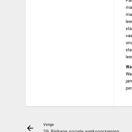
Par
maa
maa
lee
sta
vas
ond
sta
lee
Wa
Wan
jan
per
Vorige
29. Bijdrage sociale werkvoorziening