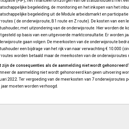
ticipatie (PIP), het financieel ontzorgen van de statushouders met een
tschappelijke begeleiding, de monitoring en het inkopen van het inb
tschappelijke begeleiding uit de Module arbeidsmarkt en participatie 
rroutes ( de onderwijsroute, B1 route en Z route). De kosten van een 
tushouder, met uitzondering van de onderwijsroute. Hier worden de ko
tgesteld op basis van een uitgevoerde marktconsultatie. Er worden jaa
erwijsroute gaan volgen. De meerkosten van de onderwijsroute bedr
tushouder een bijdrage van het rijk van naar verwachting € 10.000 (ci
rroutes worden betaald maar de meerkosten van de onderwijsroutes n
t zijn de consequenties als de aanmelding niet wordt gehonoreerd
neer de aanmelding niet wordt gehonoreerd kan geen uitvoering wor
uari 2022. Ter vergoeding van de meerkosten van 7 onderwijsroutes pe
 jaar moeten worden verhoogd.