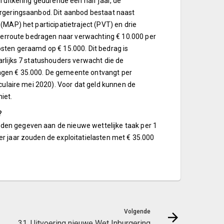
 uitkering gedurende een half jaar, de
urgeringsaanbod. Dit aanbod bestaat naast
(MAP) het participatietraject (PVT) en drie
leerroute bedragen naar verwachting € 10.000 per
sten geraamd op € 15.000. Dit bedrag is
rlijks 7 statushouders verwacht die de
agen € 35.000. De gemeente ontvangt per
rculaire mei 2020). Voor dat geld kunnen de
iet.
?
den gegeven aan de nieuwe wettelijke taak per 1
r jaar zouden de exploitatielasten met € 35.000
Volgende
31. Uitvoering nieuwe Wet Inburgering