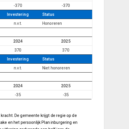
-370
-370
Investering
Status
n.v.t.
Honoreren
2024
2025
370
370
Investering
Status
n.v.t.
Niet honoreren
2024
2025
-35
-35
kracht. De gemeente krijgt de regie op de
ake en het persoonlijk Plan inburgering en