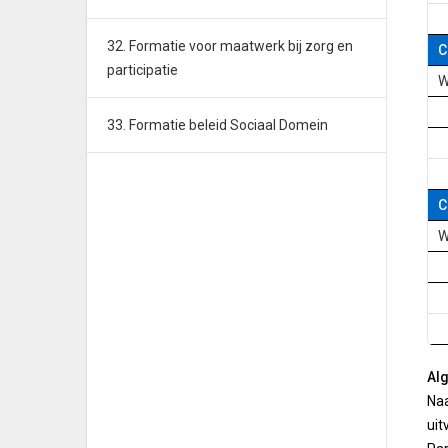
32. Formatie voor maatwerk bij zorg en
C
participatie
W
33. Formatie beleid Sociaal Domein
C
W
Al
Naa
uit