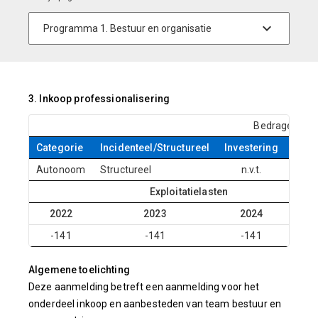
3. Inkoop professionalisering
Bedragen x € 
Categorie
Incidenteel/Structureel
Investering
Statu
Autonoom
Structureel
n.v.t.
Hono
Exploitatielasten
2022
2023
2024
20
-141
-141
-141
-1
Algemene toelichting
Deze aanmelding betreft een aanmelding voor het
onderdeel inkoop en aanbesteden van team bestuur en